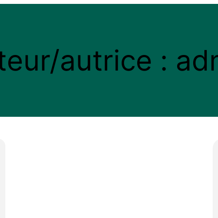
teur/autrice :
ad