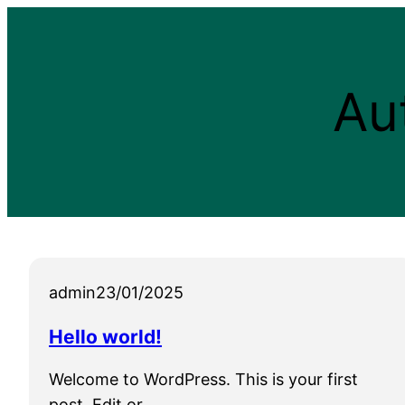
Aller
au
contenu
Au
admin
23/01/2025
Hello world!
Welcome to WordPress. This is your first
post. Edit or…