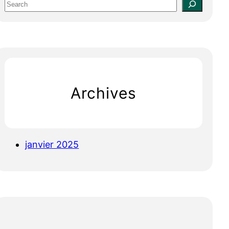
S
e
a
r
c
h
Archives
janvier 2025