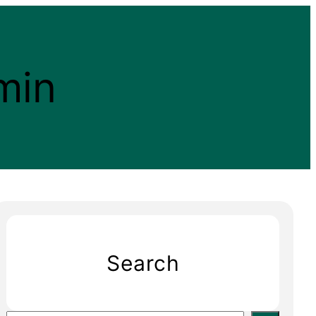
min
Search